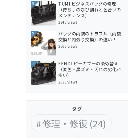
TUMI ビジネスバッグの修理
8
（持ち手のひび割れと色合いの
メンテナンス）
2940 views
バッグの内装のトラブル（内袋
9
交換と内張り交換）の違い！
2662 views
FENDI ピーカブーの染め替え
10
（変色・黒ズミ・汚れの劣化が
多い）
2633 views
タグ
修理・修復
(24)