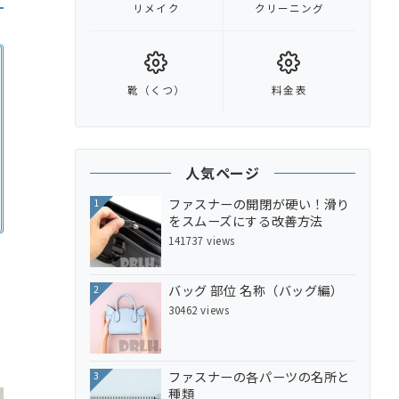
リメイク
クリーニング
靴（くつ）
料金表
人気ページ
ファスナーの開閉が硬い！滑り
1
をスムーズにする改善方法
141737 views
バッグ 部位 名称（バッグ編）
2
30462 views
ファスナーの各パーツの名所と
3
種類