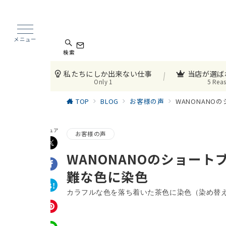
メニュー
検索
私たちにしか出来ない仕事
当店が選ば
Only 1
5 Rea
TOP
BLOG
お客様の声
WANONAN
シュア
お客様の声
WANONANOのショー
難な色に染色
カラフルな色を落ち着いた茶色に染色（染め替