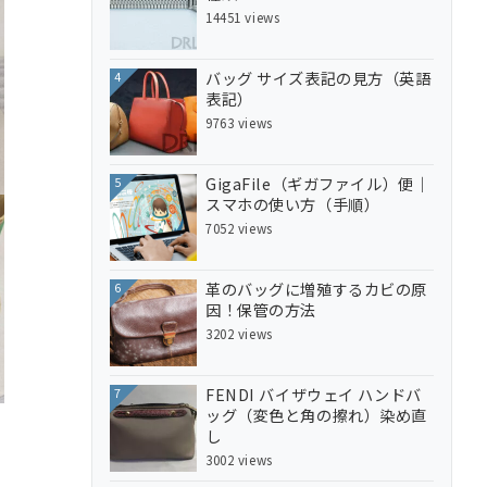
14451 views
バッグ サイズ表記の見方（英語
4
表記）
9763 views
GigaFile（ギガファイル）便｜
5
スマホの使い方（手順）
7052 views
革のバッグに増殖するカビの原
6
因！保管の方法
3202 views
FENDI バイザウェイ ハンドバ
7
ッグ（変色と角の擦れ）染め直
し
3002 views