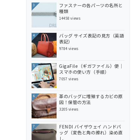
ファスナーの各パーツの名所と
3
種類
14458 views
バッグ サイズ表記の見方（英語
4
表記）
9784 views
GigaFile（ギガファイル）便｜
5
スマホの使い方（手順）
7057 views
革のバッグに増殖するカビの原
6
因！保管の方法
3205 views
FENDI バイザウェイ ハンドバ
7
ッグ（変色と角の擦れ）染め直
し