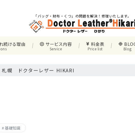
「バッグ・財布・くつ」の問題を解決！修理いたします。
れ続ける理由
サービス内容
料金表
BLO
sons
Service
Price list
Blog
札幌 ドクターレザー HIKARI
革製品再生修理 ドクターレザーにお任せください。
ハイクオリティをお客様に提供し、他社の追従を許さな
ドクターレザー HIKARI は、お客様のお悩みを少しで
基礎知識