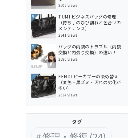
3002 views
TUMI ビジネスバッグの修理
8
（持ち手のひび割れと色合いの
メンテナンス）
2941 views
バッグの内装のトラブル（内袋
9
交換と内張り交換）の違い！
2680 views
FENDI ピーカブーの染め替え
10
（変色・黒ズミ・汚れの劣化が
多い）
2634 views
タグ
修理・修復
(24)