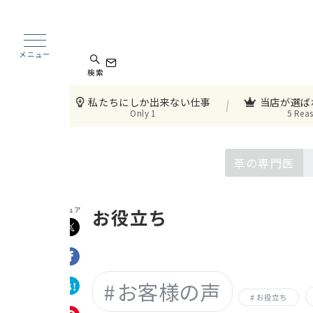
メニュー
検索
私たちにしか出来ない仕事
当店が選ば
Only 1
5 Rea
革の専門医
お役立ち
シュア
お客様の声
お役立ち